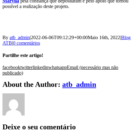
Marvila
pela confiança que depositaram e pelo apoio que tornou
possível a realização deste projeto.
By
atb_admin
|
2022-06-06T09:12:29+00:00
Maio 16th, 2022
|
Blog
ATB
|
0 comentários
Partilhe este artigo!
facebook
twitter
linkedin
whatsapp
Email (necessário mas não
publicado)
About the Author:
atb_admin
Deixe o seu comentário