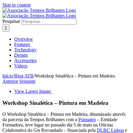
Skip to content
Pesquisar
Overview
Features
Technology
Design
Accessories
Videos
Início
/
Blog ATB
/
Workshop Sinalética – Pintura em Madeira
Anterior
Seguinte
View Larger Image
Workshop Sinalética – Pintura em Madeira
O Workshop Sinalética – Pintura em Madeira, dinamizado através
da parceria da Tempos Brilhantes com a
Psiquatro
– Entidade
Formadora, teve lugar no passado dia 5 de maio na Oficina
Colaborativa do Gis Recondado – financiada pela
DLBC Lisboa
e