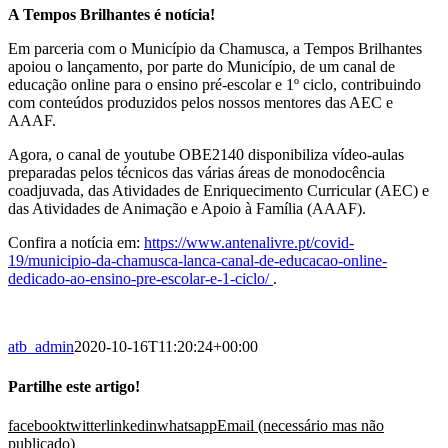
A Tempos Brilhantes é notícia!
Em parceria com o Município da Chamusca, a Tempos Brilhantes
apoiou o lançamento, por parte do Município, de um canal de
educação online para o ensino pré-escolar e 1º ciclo, contribuindo
com conteúdos produzidos pelos nossos mentores das AEC e
AAAF.
Agora, o canal de youtube OBE2140 disponibiliza vídeo-aulas
preparadas pelos técnicos das várias áreas de monodocência
coadjuvada, das Atividades de Enriquecimento Curricular (AEC) e
das Atividades de Animação e Apoio à Família (AAAF).
Confira a notícia em:
https://www.antenalivre.pt/covid-
19/municipio-da-chamusca-lanca-canal-de-educacao-online-
dedicado-ao-ensino-pre-escolar-e-1-ciclo/
.
atb_admin
2020-10-16T11:20:24+00:00
Partilhe este artigo!
facebook
twitter
linkedin
whatsapp
Email (necessário mas não
publicado)